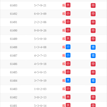
单
大
61493
5+7+9=21
殺
中
双
小
61492
6+0+3=09
殺
中
双
小
61491
2+2+2=06
殺
中
单
小
61490
9+8+9=26
殺
中
单
大
61489
5+5+0=10
殺
中
双
小
61488
1+3+4=08
殺
错
双
小
61487
4+2+7=13
殺
错
单
小
61486
4+5+9=18
殺
中
单
小
61485
4+5+6=15
殺
中
双
大
61484
3+7+9=19
殺
错
单
小
61483
1+0+2=03
殺
中
双
大
61482
3+8+2=13
殺
中
单
大
61481
5+3+6=14
殺
中