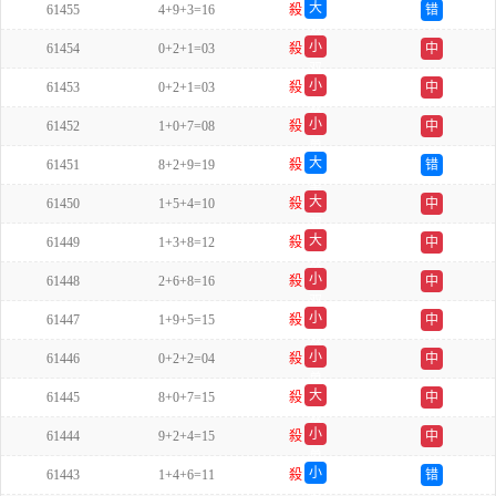
大
61455
4+9+3=16
殺
错
双
小
61454
0+2+1=03
殺
中
双
小
61453
0+2+1=03
殺
中
双
小
61452
1+0+7=08
殺
中
单
大
61451
8+2+9=19
殺
错
单
大
61450
1+5+4=10
殺
中
双
大
61449
1+3+8=12
殺
中
双
小
61448
2+6+8=16
殺
中
双
小
61447
1+9+5=15
殺
中
双
小
61446
0+2+2=04
殺
中
单
大
61445
8+0+7=15
殺
中
双
小
61444
9+2+4=15
殺
中
单
小
61443
1+4+6=11
殺
错
单