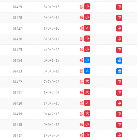
双
小
61429
6+0+9=15
殺
中
双
小
61428
5+4+5=14
殺
中
单
大
61427
1+6+3=10
殺
中
单
小
61426
5+6+6=17
殺
中
单
小
61425
4+9+9=22
殺
中
双
小
61424
6+6+1=13
殺
错
单
大
61423
3+8+8=19
殺
错
单
大
61422
7+7+9=23
殺
中
双
大
61421
1+4+2=07
殺
中
单
大
61420
1+5+7=13
殺
中
双
大
61419
9+4+2=15
殺
中
双
小
61418
9+6+2=17
殺
中
单
小
61417
1+3+3=07
殺
中