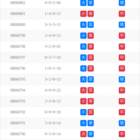
08060802
4+0+2=06
大
单
错
08060801
1+4+8=13
小
单
中
08060800
3+5+5=13
大
双
错
08060799
2+4+9=15
小
单
中
08060798
3+2+0=05
大
单
中
08060797
0+3+7=10
大
双
中
08060796
1+8+1=10
大
双
中
08060795
3+2+8=13
大
双
错
08060794
4+9+9=22
大
双
中
08060793
2+3+8=13
小
单
中
08060792
0+9+9=18
小
双
中
08060791
5+9+0=14
小
单
错
08060790
9+5+0=14
大
单
中