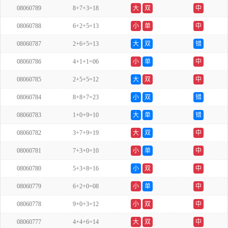
08060789
8+7+3=18
大
双
中
08060788
6+2+5=13
小
单
中
08060787
2+6+5=13
大
双
错
08060786
4+1+1=06
小
单
中
08060785
2+5+5=12
大
双
中
08060784
8+8+7=23
小
双
错
08060783
1+0+9=10
大
单
错
08060782
3+7+9=19
大
双
中
08060781
7+3+0=10
小
单
中
08060780
5+3+8=16
小
双
中
08060779
6+2+0=08
小
单
中
08060778
9+0+3=12
小
双
中
08060777
4+4+6=14
大
双
中