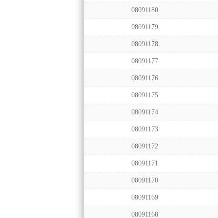
08091180
08091179
08091178
08091177
08091176
08091175
08091174
08091173
08091172
08091171
08091170
08091169
08091168