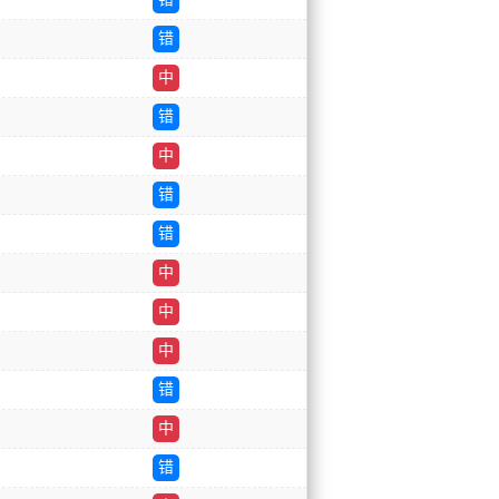
错
中
错
中
错
错
中
中
中
错
中
错