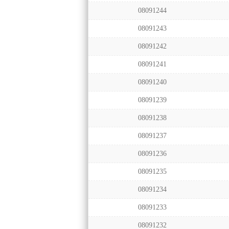
08091244
08091243
08091242
08091241
08091240
08091239
08091238
08091237
08091236
08091235
08091234
08091233
08091232