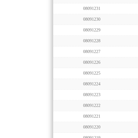
08091231
08091230
08091229
08091228
08091227
08091226
08091225
08091224
08091223
08091222
08091221
08091220
08091219