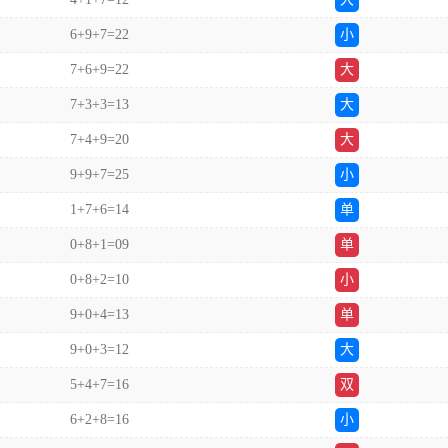
6+9+7=22
小
7+6+9=22
大
7+3+3=13
大
7+4+9=20
大
9+9+7=25
小
1+7+6=14
单
0+8+1=09
单
0+8+2=10
小
9+0+4=13
单
9+0+3=12
大
5+4+7=16
双
6+2+8=16
小