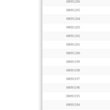
08091206
08091205
08091204
08091203
08091202
08091201
08091200
08091199
08091198
08091197
08091196
08091195
08091194