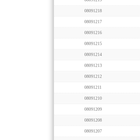
08091218
08091217
08091216
08091215
08091214
08091213
08091212
08091211
08091210
08091209
08091208
08091207