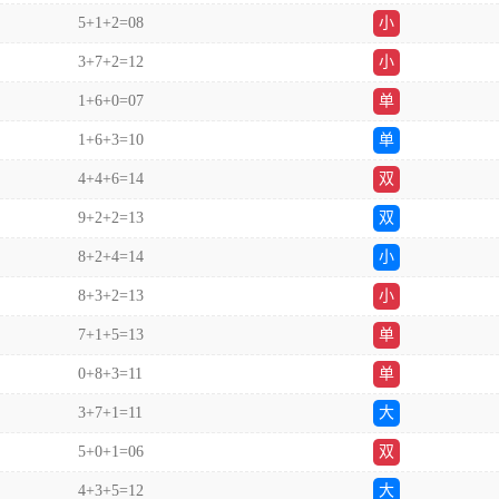
5+1+2=08
小
3+7+2=12
小
1+6+0=07
单
1+6+3=10
单
4+4+6=14
双
9+2+2=13
双
8+2+4=14
小
8+3+2=13
小
7+1+5=13
单
0+8+3=11
单
3+7+1=11
大
5+0+1=06
双
4+3+5=12
大