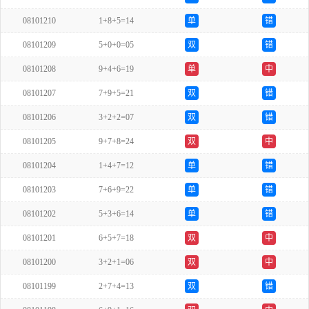
08101210
1+8+5=14
单
错
08101209
5+0+0=05
双
错
08101208
9+4+6=19
单
中
08101207
7+9+5=21
双
错
08101206
3+2+2=07
双
错
08101205
9+7+8=24
双
中
08101204
1+4+7=12
单
错
08101203
7+6+9=22
单
错
08101202
5+3+6=14
单
错
08101201
6+5+7=18
双
中
08101200
3+2+1=06
双
中
08101199
2+7+4=13
双
错