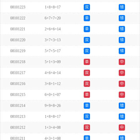
08101223
1+8+8=17
双
错
08101222
6+7+7=20
单
错
08101221
2+6+6=14
单
错
08101220
3+7+3=13
双
错
08101219
5+7+5=17
双
错
08101218
5+1+3=09
单
中
08101217
4+6+4=14
双
中
08101216
3+8+1=12
双
中
08101215
6+0+1=07
单
中
08101214
9+9+8=26
单
错
08101213
1+8+8=17
双
错
08101212
1+3+4=08
双
中
08101211
4+3+1=08
单
错