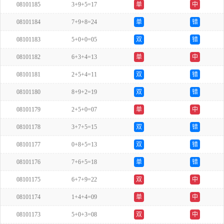
08101185
3+9+5=17
单
中
08101184
7+9+8=24
单
错
08101183
5+0+0=05
双
错
08101182
6+3+4=13
单
中
08101181
2+5+4=11
双
错
08101180
8+9+2=19
双
错
08101179
2+5+0=07
单
中
08101178
3+7+5=15
双
错
08101177
0+8+5=13
双
错
08101176
7+6+5=18
单
错
08101175
6+7+9=22
双
中
08101174
1+4+4=09
单
中
08101173
5+0+3=08
双
中