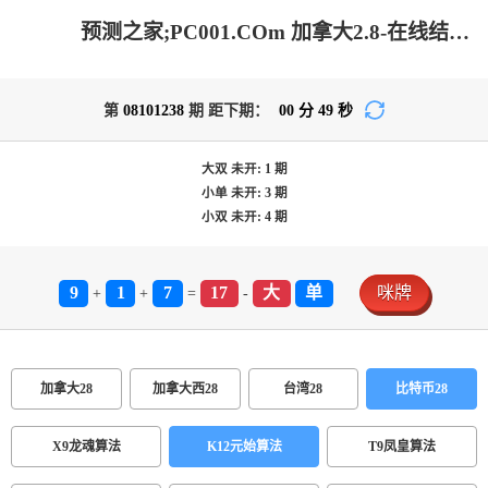
预测之家;PC001.COm 加拿大2.8-在线结果|加拿大2.8走势咪牌预测|加拿大pc2.8预测-在线预测|加拿大2.8 PC查询结果预测|PC结果查询_专注研究在线_加拿大2.8 PC查询结果预测走势_官方数据!
第
08101238
期 距下期：
00
分
49
秒
大双
未开:
1
期
小单
未开:
3
期
小双
未开:
4
期
9
1
7
17
大
单
咪牌
+
+
=
-
加拿大28
加拿大西28
台湾28
比特币28
X9龙魂算法
K12元始算法
T9凤皇算法