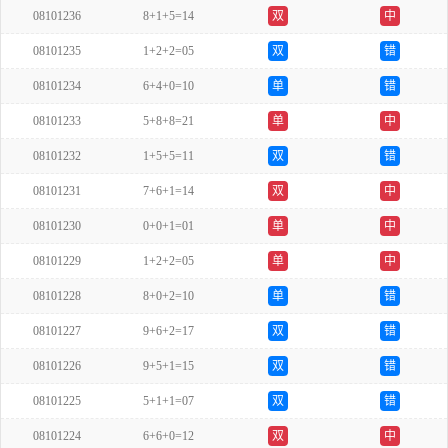
08101236
8+1+5=14
双
中
08101235
1+2+2=05
双
错
08101234
6+4+0=10
单
错
08101233
5+8+8=21
单
中
08101232
1+5+5=11
双
错
08101231
7+6+1=14
双
中
08101230
0+0+1=01
单
中
08101229
1+2+2=05
单
中
08101228
8+0+2=10
单
错
08101227
9+6+2=17
双
错
08101226
9+5+1=15
双
错
08101225
5+1+1=07
双
错
08101224
6+6+0=12
双
中