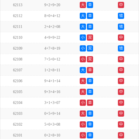
62113
9+2+9=20
大
单
中
62112
8+0+4=12
大
单
错
62111
2+4+2=08
大
单
错
62110
4+9+9=22
小
双
中
62109
4+7+8=19
小
双
错
62108
7+5+0=12
小
双
中
62107
1+2+8=11
大
单
中
62106
9+4+1=14
大
单
中
62105
9+3+4=16
大
单
中
62104
3+1+3=07
小
单
中
62103
0+5+9=14
大
单
中
62102
5+0+3=08
小
单
中
62101
0+2+8=10
小
单
中