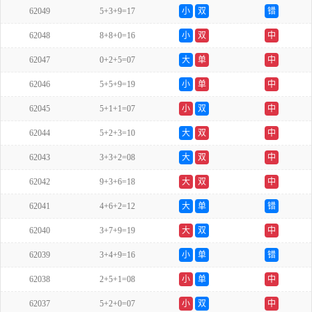
62049
5+3+9=17
小
双
错
62048
8+8+0=16
小
双
中
62047
0+2+5=07
大
单
中
62046
5+5+9=19
小
单
中
62045
5+1+1=07
小
双
中
62044
5+2+3=10
大
双
中
62043
3+3+2=08
大
双
中
62042
9+3+6=18
大
双
中
62041
4+6+2=12
大
单
错
62040
3+7+9=19
大
双
中
62039
3+4+9=16
小
单
错
62038
2+5+1=08
小
单
中
62037
5+2+0=07
小
双
中