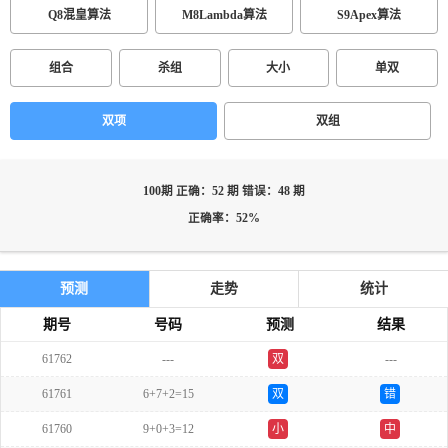
Q8混皇算法
M8Lambda算法
S9Apex算法
组合
杀组
大小
单双
双项
双组
100期 正确：52 期 错误：48 期
正确率：52%
预测
走势
统计
期号
号码
预测
结果
61762
---
双
---
61761
6+7+2=15
双
错
61760
9+0+3=12
小
中