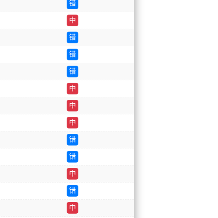
错
中
错
错
错
中
中
中
错
错
中
错
中