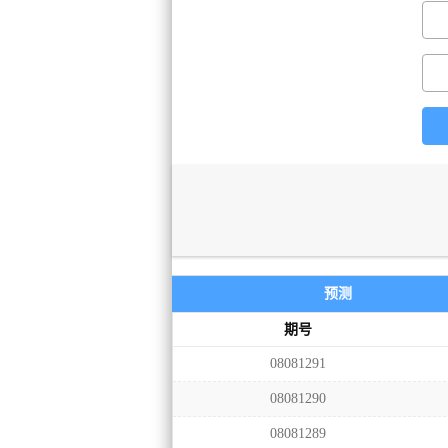
预测
期号
08081291
08081290
08081289