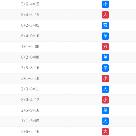
5+6+4=15
小
8+4+3=15
大
0+2+3=05
双
6+4+0=10
单
1+1+6=08
双
6+2+0=08
单
3+5+8=16
单
3+1+6=10
小
2+3+6=11
大
8+0+4=12
小
2+5+9=16
单
1+1+3=05
大
5+6+5=16
大