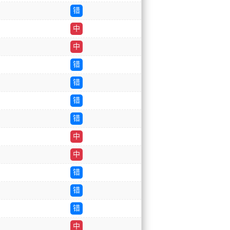
错
中
中
错
错
错
错
中
中
错
错
错
中