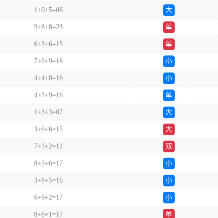
1+0+5=06
大
9+6+8=23
单
6+3+6=15
单
7+0+9=16
小
4+4+8=16
小
4+3+9=16
单
1+3+3=07
大
3+6+6=15
大
7+3+2=12
双
8+3+6=17
小
3+8+5=16
小
6+9+2=17
小
8+8+1=17
单