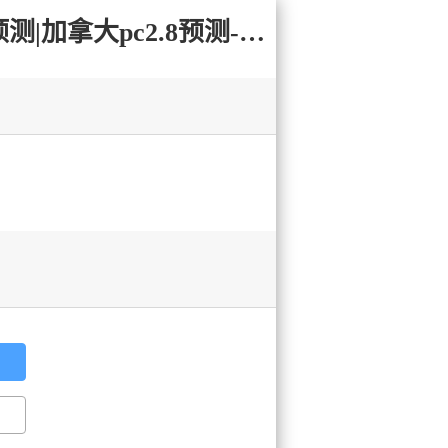
预测之家;PC001.COm 加拿大2.8-在线结果|加拿大2.8走势咪牌预测|加拿大pc2.8预测-在线预测|加拿大2.8 PC查询结果预测|PC结果查询_专注研究在线_加拿大2.8 PC查询结果预测走势_官方数据!