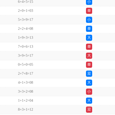
6+4+5=15
小
2+0+1=03
单
5+3+9=17
小
2+2+4=08
单
1+9+3=13
大
7+0+6=13
单
3+9+5=17
大
0+5+0=05
单
2+7+8=17
双
4+1+3=08
大
3+3+2=08
小
1+1+2=04
大
8+3+1=12
双