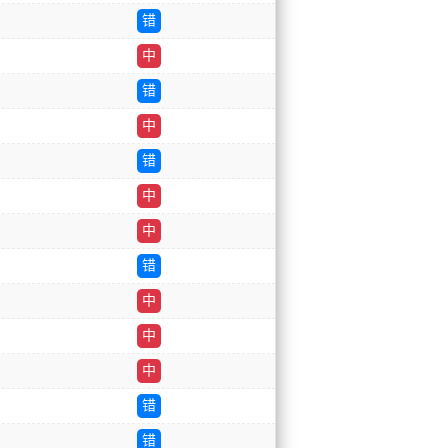
错
中
错
中
错
中
中
错
中
中
中
错
错