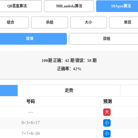
Q8混皇算法
M8Lambda算法
S9Apex算法
组合
杀组
大小
单双
双项
双组
100期 正确：42 期 错误：58 期
正确率：42%
走势
号码
预测
---
大
8+3+6=17
小
7+7+6=20
小