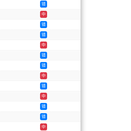
错
中
错
错
中
错
错
中
错
中
错
错
中