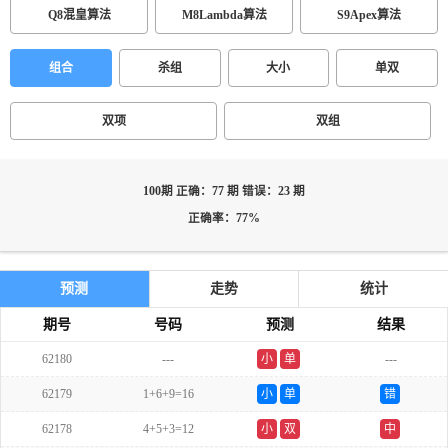
Q8混皇算法
M8Lambda算法
S9Apex算法
组合
杀组
大小
单双
双项
双组
100期 正确：77 期 错误：23 期
正确率：77%
预测
走势
统计
期号
号码
预测
结果
62180
---
小
单
---
62179
1+6+9=16
小
单
错
62178
4+5+3=12
小
双
中