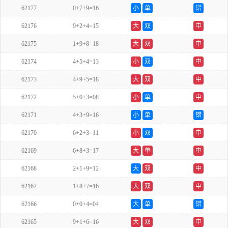
62177
0+7+9=16
小
单
错
62176
9+2+4=15
大
双
中
62175
1+9+8=18
大
双
中
62174
4+5+4=13
小
双
中
62173
4+9+5=18
大
双
中
62172
5+0+3=08
小
单
中
62171
4+3+9=16
小
单
错
62170
6+2+3=11
小
双
中
62169
6+8+3=17
大
单
中
62168
2+1+9=12
大
双
中
62167
1+8+7=16
大
双
中
62166
0+0+4=04
大
单
错
62165
9+1+6=16
大
双
中