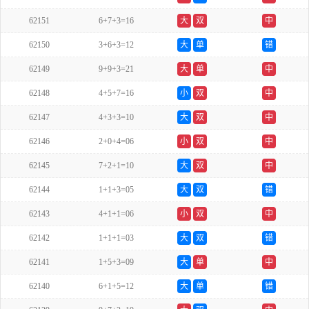
62151
6+7+3=16
大
双
中
62150
3+6+3=12
大
单
错
62149
9+9+3=21
大
单
中
62148
4+5+7=16
小
双
中
62147
4+3+3=10
大
双
中
62146
2+0+4=06
小
双
中
62145
7+2+1=10
大
双
中
62144
1+1+3=05
大
双
错
62143
4+1+1=06
小
双
中
62142
1+1+1=03
大
双
错
62141
1+5+3=09
大
单
中
62140
6+1+5=12
大
单
错