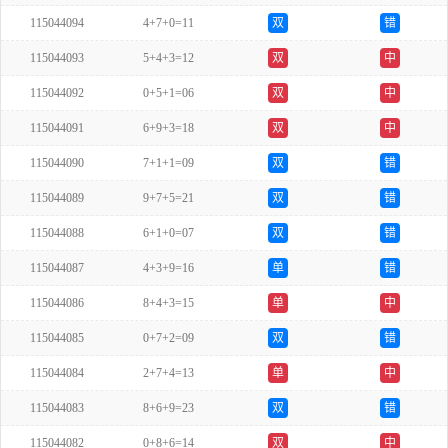
115044094
4+7+0=11
双
错
115044093
5+4+3=12
双
中
115044092
0+5+1=06
双
中
115044091
6+9+3=18
双
中
115044090
7+1+1=09
双
错
115044089
9+7+5=21
双
错
115044088
6+1+0=07
双
错
115044087
4+3+9=16
单
错
115044086
8+4+3=15
单
中
115044085
0+7+2=09
双
错
115044084
2+7+4=13
单
中
115044083
8+6+9=23
双
错
115044082
0+8+6=14
双
中