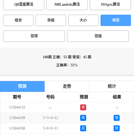
Q8混皇算法
M8Lambda算法
S9Apex算法
组合
杀组
大小
单双
双项
双组
100期 正确：55 期 错误：45 期
正确率：55%
预测
走势
统计
期号
号码
预测
结果
115044110
---
单
---
115044109
3+5+4=12
单
错
115044108
5+6+0=11
双
错