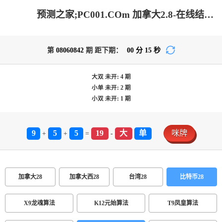
预测之家;PC001.COm 加拿大2.8-在线结果|加拿大2.8走势咪牌预测|加拿大pc2.8预测-在线预测|加拿大2.8 PC查询结果预测|PC结果查询_专注研究在线_加拿大2.8 PC查询结果预测走势_官方数据!
第
08060842
期 距下期：
00
分
15
秒
大双
未开:
4
期
小单
未开:
2
期
小双
未开:
1
期
9
5
5
19
大
单
咪牌
+
+
=
-
加拿大28
加拿大西28
台湾28
比特币28
X9龙魂算法
K12元始算法
T9凤皇算法