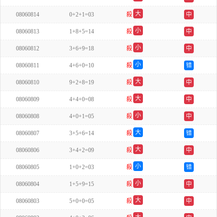
双
大
08060814
0+2+1=03
殺
中
双
小
08060813
1+8+5=14
殺
中
单
小
08060812
3+6+9=18
殺
中
单
小
08060811
4+6+0=10
殺
错
双
大
08060810
9+2+8=19
殺
中
双
大
08060809
4+4+0=08
殺
中
双
小
08060808
4+0+1=05
殺
中
双
大
08060807
3+5+6=14
殺
错
双
大
08060806
3+4+2=09
殺
中
双
小
08060805
1+0+2=03
殺
错
单
小
08060804
1+5+9=15
殺
中
单
大
08060803
5+0+0=05
殺
中
单