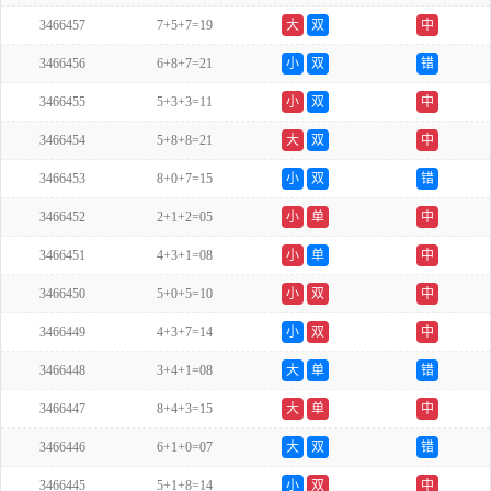
3466457
7+5+7=19
大
双
中
3466456
6+8+7=21
小
双
错
3466455
5+3+3=11
小
双
中
3466454
5+8+8=21
大
双
中
3466453
8+0+7=15
小
双
错
3466452
2+1+2=05
小
单
中
3466451
4+3+1=08
小
单
中
3466450
5+0+5=10
小
双
中
3466449
4+3+7=14
小
双
中
3466448
3+4+1=08
大
单
错
3466447
8+4+3=15
大
单
中
3466446
6+1+0=07
大
双
错
3466445
5+1+8=14
小
双
中