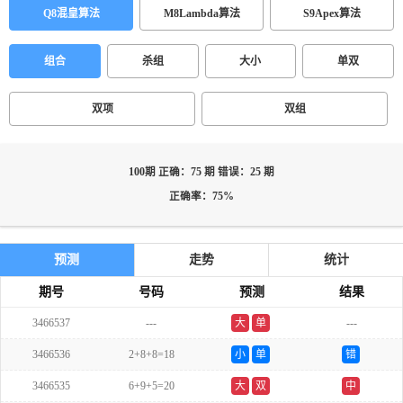
Q8混皇算法
M8Lambda算法
S9Apex算法
组合
杀组
大小
单双
双项
双组
100期 正确：75 期 错误：25 期
正确率：75%
预测
走势
统计
期号
号码
预测
结果
3466537
---
大
单
---
3466536
2+8+8=18
小
单
错
3466535
6+9+5=20
大
双
中