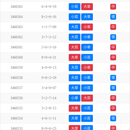
3466565
6+4+9=19
小双
大单
中
3466564
8+2+6=16
小双
大单
错
3466563
1+1+7=09
大双
小单
中
3466562
3+7+2=12
大双
小单
错
3466561
5+6+5=16
大双
小单
中
3466560
8+9+4=21
大单
小双
中
3466559
4+0+9=13
大双
小单
中
3466558
9+8+2=19
大双
小单
错
3466557
3+4+0=07
大单
小双
错
3466556
5+2+7=14
小单
大双
中
3466555
5+2+8=15
大单
小双
中
3466554
4+6+1=11
大单
小双
错
3466553
8+9+6=23
大单
小双
中