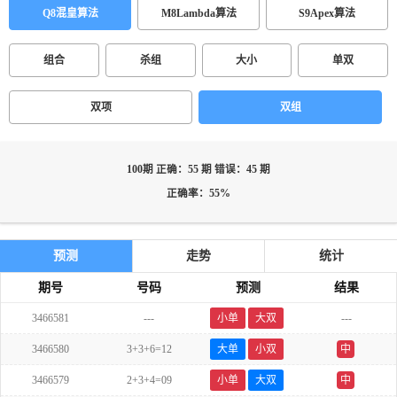
Q8混皇算法
M8Lambda算法
S9Apex算法
组合
杀组
大小
单双
双项
双组
100期 正确：55 期 错误：45 期
正确率：55%
预测
走势
统计
期号
号码
预测
结果
3466581
---
小单
大双
---
3466580
3+3+6=12
大单
小双
中
3466579
2+3+4=09
小单
大双
中