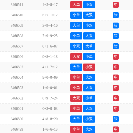
3466511
4+5+8=17
大单
小双
中
3466510
6+5+1=12
小单
大双
错
3466509
3+9+4=16
大单
小双
错
3466508
7+9+9=25
小单
大双
错
3466507
0+1+6=07
小双
大单
错
3466506
9+8+1=18
大双
小单
中
3466505
4+1+7=12
大单
小双
中
3466504
9+0+0=09
小单
大双
中
3466503
1+0+0=01
小单
大双
中
3466502
8+9+7=24
大双
小单
中
3466501
0+3+0=03
小单
大双
中
3466500
4+8+8=20
大单
小双
错
3466499
1+6+6=13
小单
大双
中