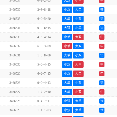
3466537
0+1+2=03
大双
小单
中
3466536
2+8+8=18
小双
大单
错
3466535
6+9+5=20
大单
小双
错
3466534
0+9+6=15
大双
小单
错
3466533
4+6+4=14
小单
大双
中
3466532
6+0+3=09
小单
大双
中
3466531
1+0+8=09
大单
小双
错
3466530
5+6+4=15
小双
大单
中
3466529
6+2+7=15
小双
大单
中
3466528
9+0+4=13
大单
小双
错
3466527
1+7+2=10
大单
小双
中
3466526
0+4+7=11
小双
大单
错
3466525
1+1+1=03
小双
大单
错