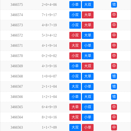
3466575
2+0+4=06
小单
大双
错
3466574
7+1+9=17
小双
大单
中
3466573
4+8+7=19
小双
大单
中
3466572
5+3+4=12
小双
大单
中
3466571
4+1+9=14
大双
小单
中
3466570
0+2+0=02
小双
大单
中
3466569
4+3+9=16
小单
大双
中
3466568
1+0+6=07
小双
大单
错
3466567
2+1+1=04
大双
小单
错
3466566
1+2+1=04
小单
大双
错
3466565
6+4+9=19
大单
小双
中
3466564
8+2+6=16
大双
小单
中
3466563
1+1+7=09
大双
小单
中