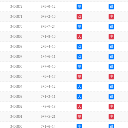
3466872
3+9+0=12
单
错
3466871
6+8+2=16
双
中
3466870
8+9+7=24
单
错
3466869
7+1+8=16
大
中
3466868
2+9+4=15
双
错
3466867
1+4+6=11
双
错
3466866
3+7+0=10
单
错
3466865
4+9+4=17
单
中
3466864
3+5+4=12
大
错
3466863
7+1+3=11
大
错
3466862
4+8+6=18
大
中
3466861
9+7+5=21
单
中
3466860
7+1+6=14
小
错