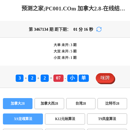
预测之家;PC001.COm 加拿大2.8-在线结果|加拿大2.8走势咪牌预测|加拿大pc2.8预测-在线预测|加拿大2.8 PC查询结果预测|PC结果查询_专注研究在线_加拿大2.8 PC查询结果预测走势_官方数据!
第
3467134
期 距下期：
01
分
16
秒
大单
未开:
3
期
大双
未开:
5
期
小双
未开:
1
期
3
2
2
07
小
单
咪牌
+
+
=
-
加拿大28
加拿大西28
台湾28
比特币28
X9龙魂算法
K12元始算法
T9凤皇算法