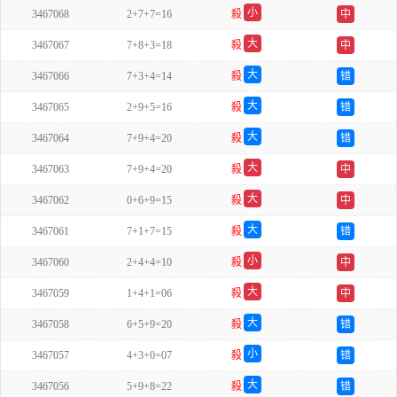
小
3467068
2+7+7=16
殺
中
单
大
3467067
7+8+3=18
殺
中
单
大
3467066
7+3+4=14
殺
错
双
大
3467065
2+9+5=16
殺
错
双
大
3467064
7+9+4=20
殺
错
双
大
3467063
7+9+4=20
殺
中
单
大
3467062
0+6+9=15
殺
中
双
大
3467061
7+1+7=15
殺
错
单
小
3467060
2+4+4=10
殺
中
单
大
3467059
1+4+1=06
殺
中
单
大
3467058
6+5+9=20
殺
错
双
小
3467057
4+3+0=07
殺
错
单
大
3467056
5+9+8=22
殺
错